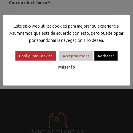
Correo electrónico
*
Este sitio web utiliza cookies para mejorar su experiencia.
Asumiremos que está de acuerdo con esto, pero puede optar
Web
por abandonar la navegación si lo desea.
Configurar Cookies
Acceptar todas
Rechazar
Más Info