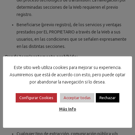
del proceso tecnológico de transmisión. La navegación por
determinadas secciones de la Web requieren el previo
registro.
Beneficiarse (previo registro), de los servicios y ventajas
prestados por EL PROPIETARIO a través de la Web a sus
usuarios, en las condiciones que se señalen expresamente
en las distintas secciones.
Queda terminantemente prohibido:
Este sitio web utiliza cookies para mejorar su experiencia.
Cualesquiera operaciones respecto de la Web, sus
Asumiremos que está de acuerdo con esto, pero puede optar
contenidos, los productos descargados y las copias de todos
por abandonar la navegación si lo desea.
ellos que sean contrarias a la Ley, las buenas costumbres y
la buena fe.
Configurar Cookies
Acceptar todas
Rechazar
Cualquier utilización fuera del ámbito personal y privado,
Más Info
especialmente aquellas que tengan fines comerciales o
profesionales, incluido el envío de publicidad o mensajes y la
recopilación y tratamiento de datos de terceros.
Cualquier tipo de extracción, comunicación pública y/o