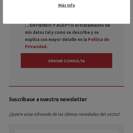
Más Info
ENTIENDO Y ACEPTO el tratamiento de
mis datos tal y como se describe y se
explica con mayor detalle en la
Política de
Privacidad
.
Suscríbase a nuestra newsletter
¿Quiere estar infomado de las ultimas novedades del sector?