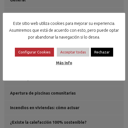
General
Noticias
Este sitio web utiliza cookies para mejorar su experiencia.
Social
Asumiremos que está de acuerdo con esto, pero puede optar
por abandonar la navegación si lo desea.
Configurar Cookies
Acceptar todas
Rechazar
ÚLTIMAS NOTICIAS
Más Info
Plan de ayudas cambia 360
Apertura de piscinas comunitarias
Incendios en viviendas: cómo actuar
¿Existe la calefacción 100% sostenible?