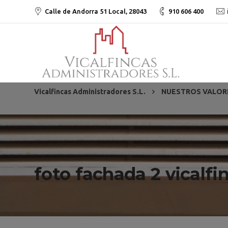
Calle de Andorra 51 Local, 28043
910 606 400
Vicalfincas Administradores S.L.
NUESTROS VALOR
foto fachada 2 vicalfi