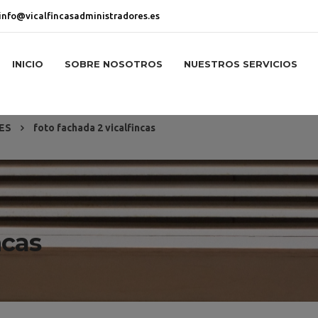
info@vicalfincasadministradores.es
INICIO
SOBRE NOSOTROS
NUESTROS SERVICIOS
ES
foto fachada 2 vicalfincas
ncas