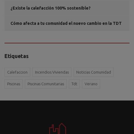
¿Existe la calefacción 100% sostenible?
Cómo afecta a tu comunidad el nuevo cambio en la TDT
Etiquetas
Calefaccion
Incendios Viviendas
Noticias Comunidad
Piscinas
Piscinas Comunitarias
Tdt
Verano