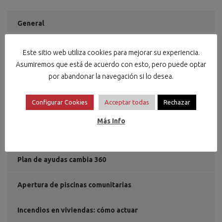
General
Noticias
Este sitio web utiliza cookies para mejorar su experiencia.
Asumiremos que está de acuerdo con esto, pero puede optar
Social
por abandonar la navegación si lo desea.
Configurar Cookies
Acceptar todas
Rechazar
Más Info
ÚLTIMAS NOTICIAS
Plan de ayudas cambia 360
Apertura de piscinas comunitarias
Incendios en viviendas: cómo actuar