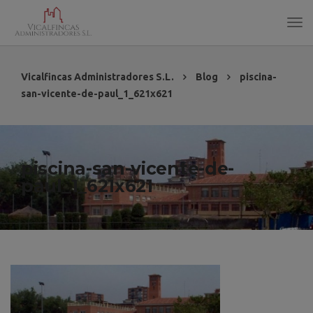
Vicalfincas Administradores S.L.
Blog
piscina-
san-vicente-de-paul_1_621x621
piscina-san-vicente-de-
paul_1_621x621