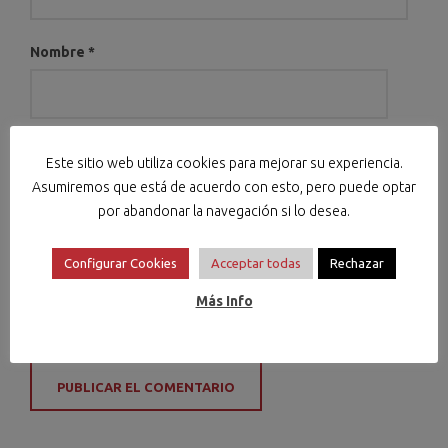
Nombre
*
Correo electrónico
*
Este sitio web utiliza cookies para mejorar su experiencia.
Asumiremos que está de acuerdo con esto, pero puede optar
por abandonar la navegación si lo desea.
Configurar Cookies
Acceptar todas
Rechazar
Web
Más Info