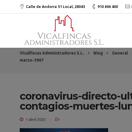
Calle de Andorra 51 Local, 28043
910 606 400
Vicalfincas Administradores S.L.
Blog
General
marzo-3967
coronavirus-directo-u
contagios-muertes-lu
1 abril 2020