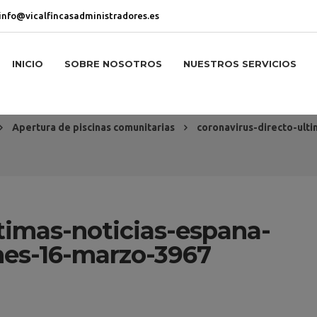
info@vicalfincasadministradores.es
INICIO
SOBRE NOSOTROS
NUESTROS SERVICIOS
Apertura de piscinas comunitarias
coronavirus-directo-ult
ltimas-noticias-espana-
nes-16-marzo-3967