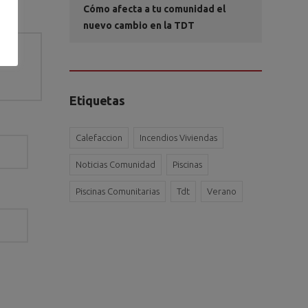
Cómo afecta a tu comunidad el
nuevo cambio en la TDT
Etiquetas
Calefaccion
Incendios Viviendas
Noticias Comunidad
Piscinas
Piscinas Comunitarias
Tdt
Verano