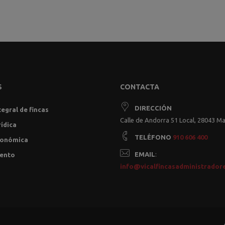
S
CONTACTA
DIRECCIÓN
tegral de fincas
Calle de Andorra 51 Local, 28043 M
rídica
TELÉFONO
910 606 400
conómica
EMAIL
:
ento
info@vicalfincasadministrador