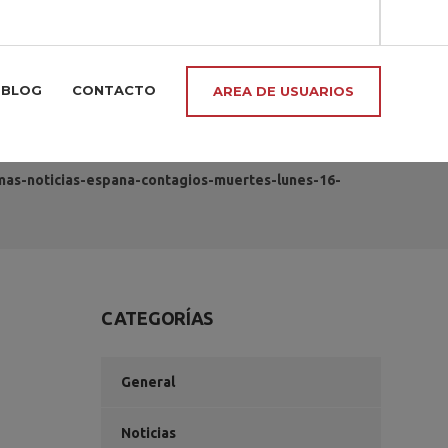
BLOG
CONTACTO
AREA DE USUARIOS
imas-noticias-espana-contagios-muertes-lunes-16-
CATEGORÍAS
General
Noticias