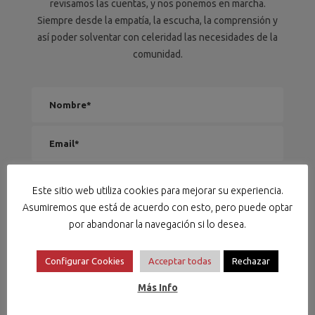
revisamos las cuentas, y nos ponemos en marcha.
Siempre desde la empatía, la escucha, la comprensión y
así poder solventar con celeridad las necesidades de la
comunidad.
Este sitio web utiliza cookies para mejorar su experiencia.
Asumiremos que está de acuerdo con esto, pero puede optar
por abandonar la navegación si lo desea.
Configurar Cookies
Acceptar todas
Rechazar
Más Info
ENTIENDO Y ACEPTO el tratamiento de mis