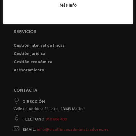
Más Info
SERVICIOS
Gestión integral de fincas
Gestión jurídica
Gestión económica
Asesoramiento
CONTACTA
DIRECCIÓN
Calle de Andorra 51 Local, 28043 Madrid
TELÉFONO
910 606 400
EMAIL
:
info@vicalfincasadministradores.es